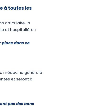
 à toutes les
 articulaire, la
e et hospitalière »
ur place dans ce
 la médecine générale
tentes et seront à
sont pas des bons