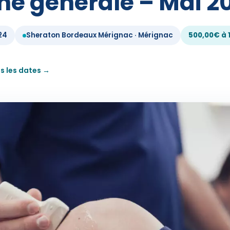
e générale – Mai 2
024
Sheraton Bordeaux Mérignac · Mérignac
500,00€ à 
s les dates →