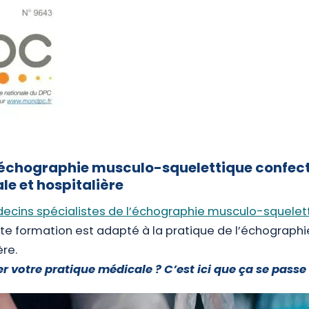
échographie musculo-squelettique confect
e et hospitalière
ecins spécialistes de l’échographie musculo-squelet
e formation est adapté à la pratique de l’échograph
ère.
r votre pratique médicale ? C’est ici que ça se passe