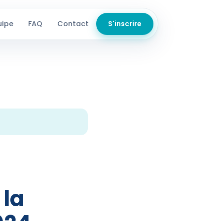
uipe
FAQ
Contact
S'inscrire
 la