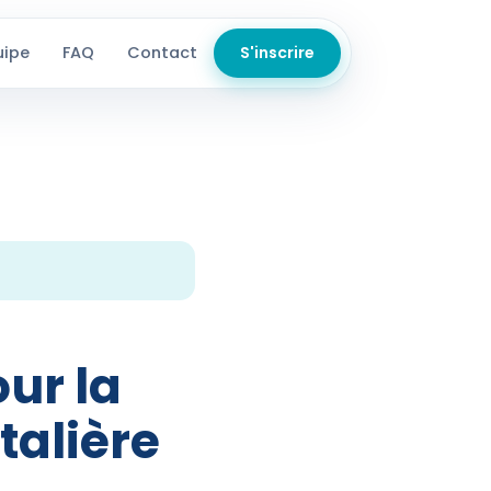
uipe
FAQ
Contact
S'inscrire
our la
talière