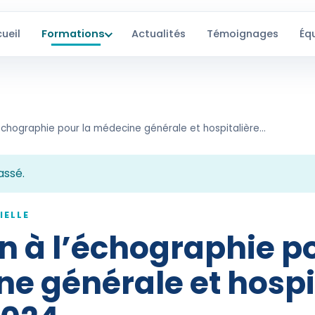
ueil
Formations
Actualités
Témoignages
Éq
Initiation à l’échographie pour la médecine générale et hospitalière – Avril 2024
assé.
IELLE
on à l’échographie p
e générale et hospi