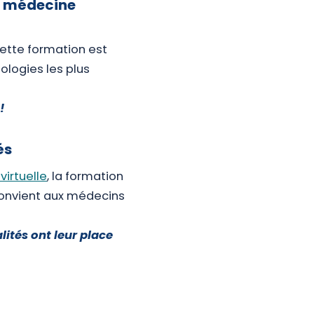
a médecine
cette formation est
ologies les plus
 !
és
virtuelle
, la formation
convient aux médecins
lités ont leur place