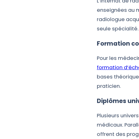
L’internat de ra
enseignées au mê
radiologue acqui
seule spécialité.
Formation c
Pour les médecin
formation d’éch
bases théoriques
praticien.
Diplômes univ
Plusieurs univer
médicaux. Parall
offrent des pro