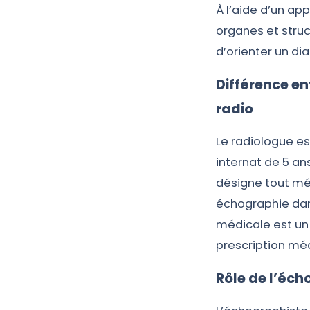
À l’aide d’un ap
organes et stru
d’orienter un di
Différence e
radio
Le radiologue e
internat de 5 a
désigne tout mé
échographie dan
médicale est un
prescription méd
Rôle de l’éch