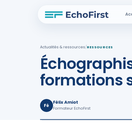
Ac
Actualités & ressources
/
RESSOURCES
Échographist
formations s
Félix Amiot
Fé
Formateur EchoFirst