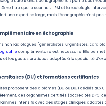
diologie dure 5 ans. L’échographie fait partie des moda
me titre que le scanner, l’IRM et la radiologie interven
ert une expertise large, mais l’échographie n’est pas 
omplémentaire en échographie
s non radiologues (généralistes, urgentistes, cardiol
ographie
complémentaire est nécessaire. Elle permet 
 et les gestes pratiques adaptés à la spécialité d’ex
ersitaires (DU) et formations certifiantes
sités proposent des diplômes (DU ou DIU) dédiés aux u
èlement, des organismes certifiés (accrédités DPC, cer
grammes intensifs avec des stages cliniques adaptés