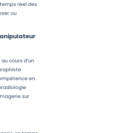
n temps réel des
oser ou
manipulateur
 au cours d’un
graphiste
 compétence en
oradiologie
imagerie sur