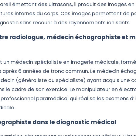
pareil émettant des ultrasons, il produit des images e
ctures internes du corps. Ces images permettent de p
agnostic sans recourir à des rayonnements ionisants.
ntre radiologue, médecin échographiste et 
st un médecin spécialiste en imagerie médicale, formé
ns après 6 années de tronc commun. Le médecin écho
decin (généraliste ou spécialiste) ayant acquis une
s le cadre de son exercice. Le manipulateur en électr
 professionnel paramédical qui réalise les examens d’
icale.
ographiste dans le diagnostic médical