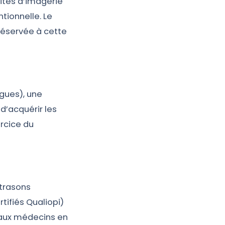
lités d’imagerie
tionnelle. Le
réservée à cette
ogues), une
d’acquérir les
ercice du
ltrasons
tifiés Qualiopi)
 aux médecins en