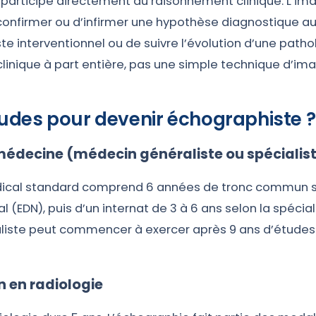
 participe directement au raisonnement clinique. L’im
onfirmer ou d’infirmer une hypothèse diagnostique au l
te interventionnel ou de suivre l’évolution d’une patho
inique à part entière, pas une simple technique d’ima
udes pour devenir échographiste ?
médecine (médecin généraliste ou spécialis
ical standard comprend 6 années de tronc commun s
 (EDN), puis d’un internat de 3 à 6 ans selon la spécial
iste peut commencer à exercer après 9 ans d’études.
n en radiologie