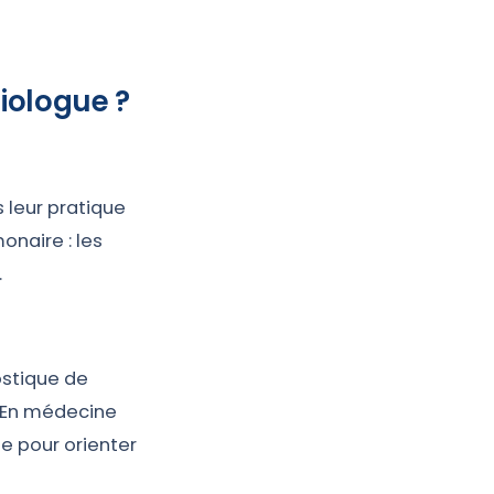
iologue ?
 leur pratique
naire : les
.
ostique de
e. En médecine
e pour orienter