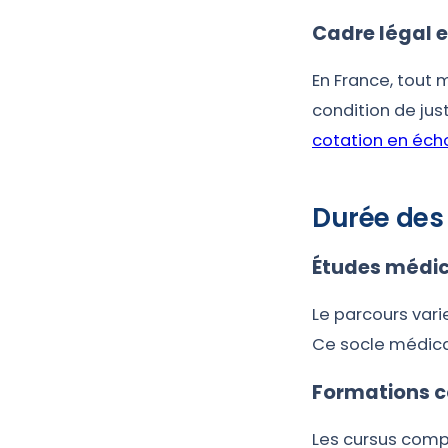
Cadre légal e
En France, tout 
condition de ju
cotation en éch
Durée des
Études médica
Le parcours vari
Ce socle médica
Formations 
Les cursus compl