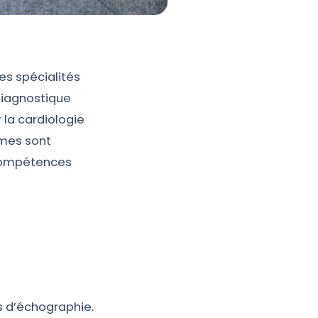
es spécialités
diagnostique
la cardiologie
ômes sont
s compétences
s d’échographie.