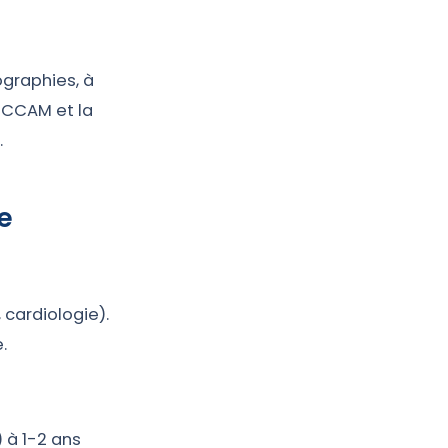
ographies, à
 CCAM et la
.
e
 cardiologie).
.
 à 1-2 ans