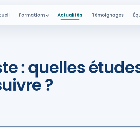
cueil
Formations
Actualités
Témoignages
Éq
e : quelles études
uivre ?