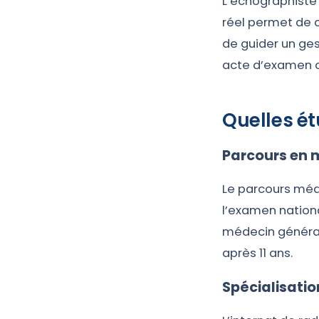
L’échographiste
réel permet de c
de guider un ges
acte d’examen cl
Quelles ét
Parcours en 
Le parcours méd
l’examen national
médecin général
après 11 ans.
Spécialisatio