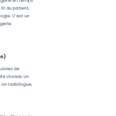
agerie en temps
it du patient,
logie. C’est un
gerie.
te)
uivies de
ité choisie. Un
 Un radiologue,